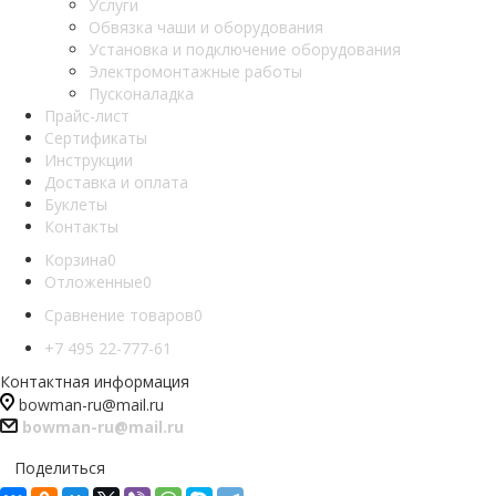
Услуги
Обвязка чаши и оборудования
Установка и подключение оборудования
Электромонтажные работы
Пусконаладка
Прайс-лист
Сертификаты
Инструкции
Доставка и оплата
Буклеты
Контакты
Корзина
0
Отложенные
0
Сравнение товаров
0
+7 495 22-777-61
Контактная информация
bowman-ru@mail.ru
bowman-ru@mail.ru
Поделиться