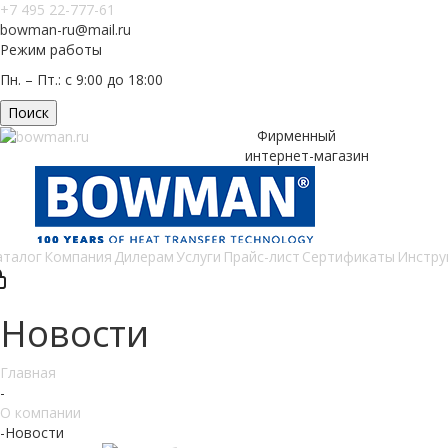
+7 495 22-777-61
bowman-ru@mail.ru
Режим работы
Пн. – Пт.: с 9:00 до 18:00
Поиск
Фирменный
интернет-магазин
аталог
Компания
Дилерам
Услуги
Прайс-лист
Сертификаты
Инстру
Новости
Главная
-
О компании
-
Новости