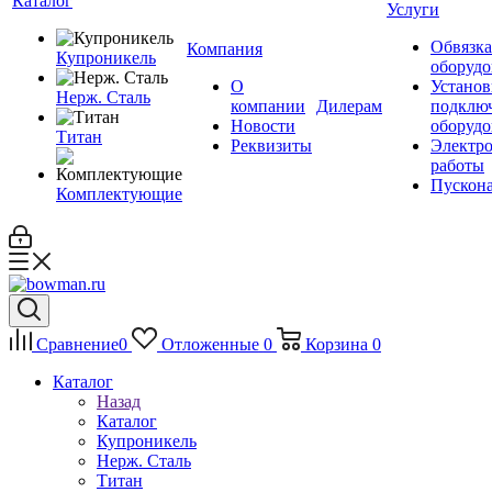
Каталог
Услуги
Обвязка
Компания
Купроникель
оборудо
О
Установ
Нерж. Сталь
компании
Дилерам
подклю
Новости
оборудо
Титан
Реквизиты
Электр
работы
Пускона
Комплектующие
Сравнение
0
Отложенные
0
Корзина
0
Каталог
Назад
Каталог
Купроникель
Нерж. Сталь
Титан