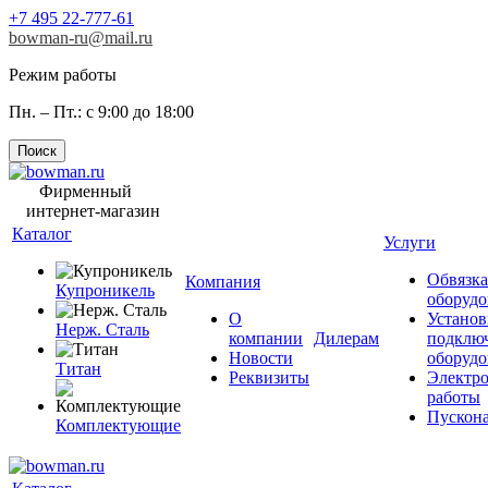
+7 495 22-777-61
bowman-ru@mail.ru
Режим работы
Пн. – Пт.: с 9:00 до 18:00
Поиск
Фирменный
интернет-магазин
Каталог
Услуги
Обвязка
Компания
Купроникель
оборудо
О
Установ
Нерж. Сталь
компании
Дилерам
подклю
Новости
оборудо
Титан
Реквизиты
Электр
работы
Пускона
Комплектующие